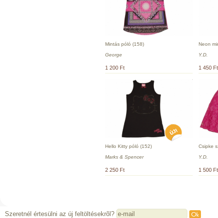
Mintás póló (158)
Neon min
George
Y.D.
1 200 Ft
1 450 Ft
Hello Kitty póló (152)
Csipke s
Marks & Spencer
Y.D.
2 250 Ft
1 500 Ft
Szeretnél értesülni az új feltöltésekrõl?