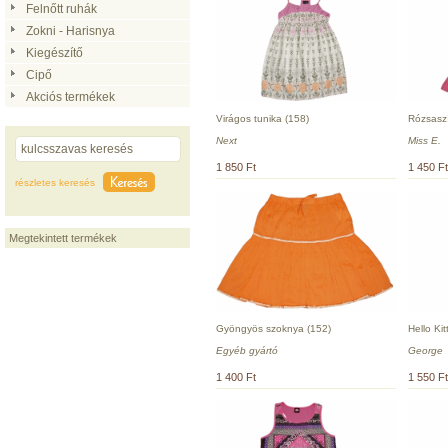
Felnőtt ruhák
Zokni - Harisnya
Kiegészítő
Cipő
Akciós termékek
Virágos tunika (158)
Rózsaszí
Next
Miss E.
1 850 Ft
1 450 Ft
részletes keresés
Megtekintett termékek
Gyöngyös szoknya (152)
Hello Kit
Egyéb gyártó
George
1 400 Ft
1 550 Ft