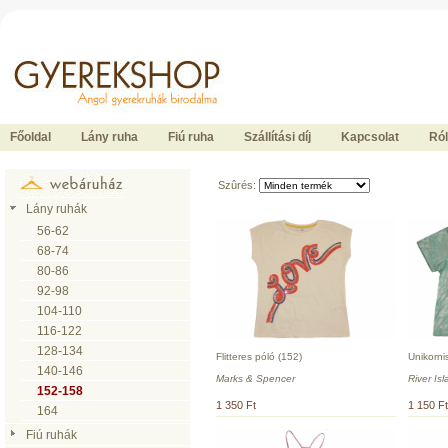
Ide kattintson a fõoldalhoz
Főoldal
Lány ruha
Fiú ruha
Szállítási díj
Kapcsolat
Ró
Szûrés:
Lány ruhák
56-62
68-74
80-86
92-98
104-110
116-122
128-134
Flitteres póló (152)
Unikorni
140-146
Marks & Spencer
River Is
152-158
1 350 Ft
1 150 Ft
164
Fiú ruhák