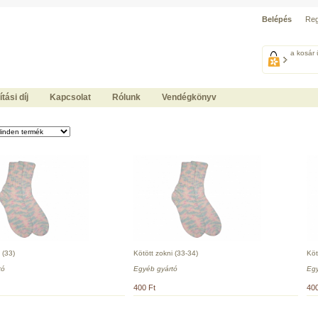
Belépés
Reg
a kosár 
ítási díj
Kapcsolat
Rólunk
Vendégkönyv
 (33)
Kötött zokni (33-34)
Köt
tó
Egyéb gyártó
Egy
400 Ft
400