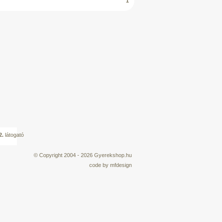
1
2.
látogató
© Copyright 2004 - 2026
Gyerekshop.hu
code by
mfdesign