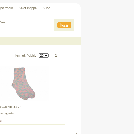
isztráció
Saját mappa
Súgó
üres
Termék / oldal:
|
1
ött zokni (33-34)
éb gyártó
 Ft