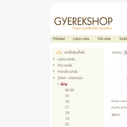
Ide kattintson a fõoldalhoz
Főoldal
Lány ruha
Fiú ruha
Száll
Szûrés:
Lány ruhák
Fiú ruhák
Felnőtt ruhák
Zokni - Harisnya
lány
80-86
15.
Kötött zokni
16.
17.
Egyéb gyár
18.
400 Ft
19.
32.