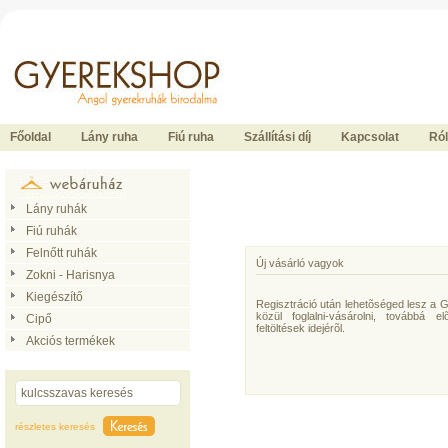
Ide kattintson a fõoldalhoz
Főoldal
Lány ruha
Fiú ruha
Szállítási díj
Kapcsolat
Ró
Lány ruhák
Fiú ruhák
Felnőtt ruhák
Új vásárló vagyok
Zokni - Harisnya
Kiegészítő
Regisztráció után lehetõséged lesz a 
közül foglalni-vásárolni, továbbá e
Cipő
feltöltések idejérõl.
Akciós termékek
részletes keresés