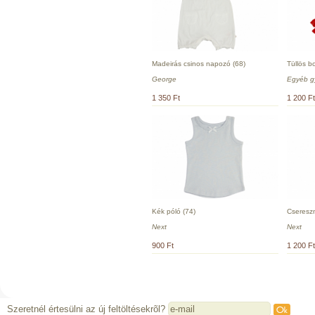
Madeirás csinos napozó (68)
Tüllös b
George
Egyéb g
1 350 Ft
1 200 Ft
Kék póló (74)
Csereszn
Next
Next
900 Ft
1 200 Ft
Szeretnél értesülni az új feltöltésekrõl?