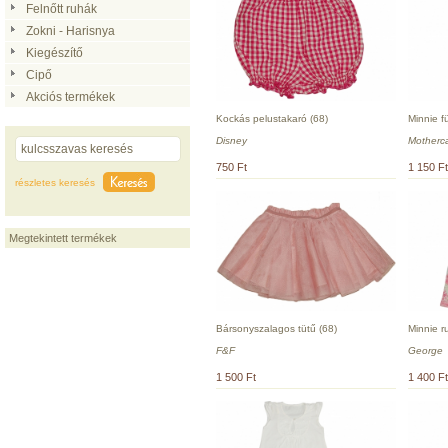
Felnőtt ruhák
Zokni - Harisnya
Kiegészítő
Cipő
Akciós termékek
Kockás pelustakaró (68)
Minnie f
Disney
Motherc
750 Ft
1 150 Ft
részletes keresés
Megtekintett termékek
Bársonyszalagos tütű (68)
Minnie r
F&F
George
1 500 Ft
1 400 Ft