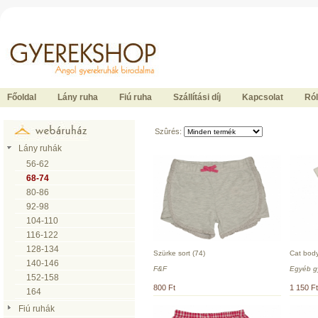
Ide kattintson a fõoldalhoz
Főoldal
Lány ruha
Fiú ruha
Szállítási díj
Kapcsolat
Ró
Szûrés:
Lány ruhák
56-62
68-74
80-86
92-98
104-110
116-122
128-134
Szürke sort (74)
Cat body
140-146
F&F
Egyéb g
152-158
800 Ft
1 150 Ft
164
Fiú ruhák