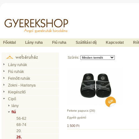
Ide kattintson a fõoldalhoz
Főoldal
Lány ruha
Fiú ruha
Szállítási díj
Kapcsolat
Ró
Szûrés:
Lány ruhák
Fiú ruhák
Felnőtt ruhák
Zokni - Harisnya
Kiegészítő
Cipő
lány
Fekete papucs (26)
fiú
Egyéb gyártó
56-62
68-74
1 500 Ft
20.
26.