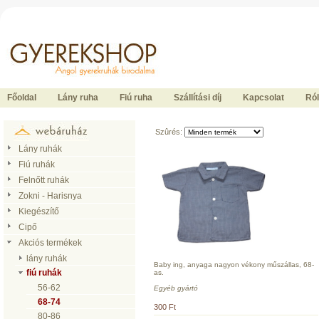
Ide kattintson a fõoldalhoz
Főoldal
Lány ruha
Fiú ruha
Szállítási díj
Kapcsolat
Ró
Szûrés:
Lány ruhák
Fiú ruhák
Felnőtt ruhák
Zokni - Harisnya
Kiegészítő
Cipő
Akciós termékek
lány ruhák
Baby ing, anyaga nagyon vékony műszállas, 68-
fiú ruhák
as.
56-62
Egyéb gyártó
68-74
300 Ft
80-86