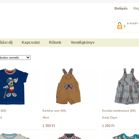
Belépés
Reg
a kosár 
ítási díj
Kapcsolat
Rólunk
Vendégkönyv
 (68)
Kertész sort (68)
Kockás kertészsort (68)
tó
Next
Early Days
1 350 Ft
1 250 Ft