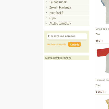
Felnőtt ruhák
Zokni - Harisnya
Kiegészítő
Cipő
Akciós termékek
Dinós póló 
Bhs
850 Ft
részletes keresés
Megtekintett termékek
Feliratos pó
Gap
1 150 Ft