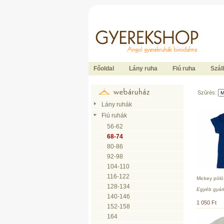
Ide kattintson a fõoldalhoz
Főoldal
Lány ruha
Fiú ruha
Száll
Szûrés:
Lány ruhák
Fiú ruhák
56-62
68-74
80-86
92-98
104-110
116-122
Mickey póló
128-134
Egyéb gyár
140-146
1 050 Ft
152-158
164