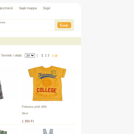
isztráció
Saját mappa
Súgó
üres
Termék / oldal:
|
1
2
3
Feliratos póló (68)
Next
1 350 Ft