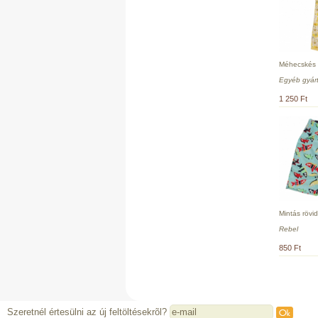
Méhecskés 
Egyéb gyár
1 250 Ft
Mintás rövi
Rebel
850 Ft
Szeretnél értesülni az új feltöltésekrõl?