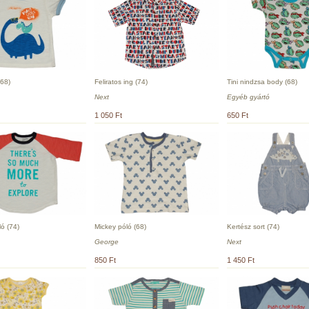
(68)
Feliratos ing (74)
Tini nindzsa body (68)
Next
Egyéb gyártó
1 050 Ft
650 Ft
ló (74)
Mickey póló (68)
Kertész sort (74)
George
Next
850 Ft
1 450 Ft