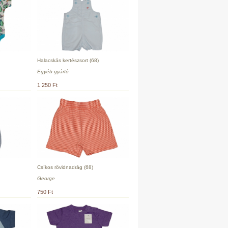
Halacskás kertészsort (68)
Egyéb gyártó
1 250 Ft
Csíkos rövidnadrág (68)
George
750 Ft