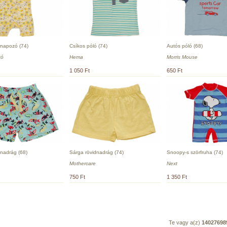
napozó (74)
Csíkos póló (74)
Autós póló (68)
tó
Hema
Morris Mouse
1 050 Ft
650 Ft
dnadrág (68)
Sárga rövidnadrág (74)
Snoopy-s szörfruha (74)
Mothercare
Next
750 Ft
1 350 Ft
Te vagy a(z)
14027698