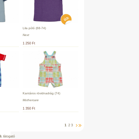
Lila póló (68-74)
Next
1 250 Ft
Kantáros rövidnadrág (74)
Mothercare
1 350 Ft
1
2
3
9.
látogató