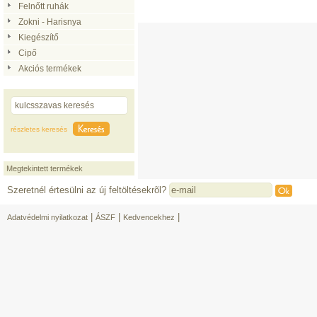
Felnőtt ruhák
Zokni - Harisnya
Kiegészítő
Cipő
Akciós termékek
részletes keresés
Megtekintett termékek
Szeretnél értesülni az új feltöltésekrõl?
|
|
|
Adatvédelmi nyilatkozat
ÁSZF
Kedvencekhez