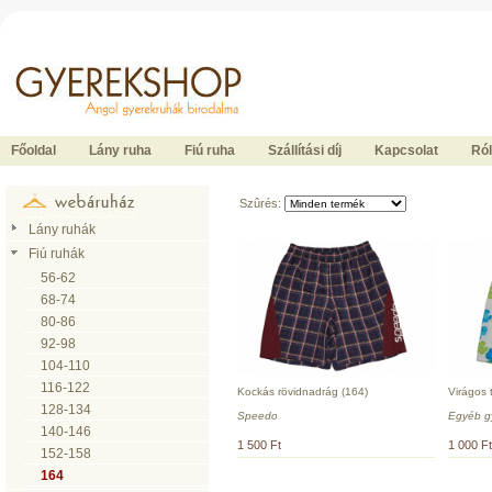
Ide kattintson a fõoldalhoz
Főoldal
Lány ruha
Fiú ruha
Szállítási díj
Kapcsolat
Ró
Szûrés:
Lány ruhák
Fiú ruhák
56-62
68-74
80-86
92-98
104-110
116-122
Kockás rövidnadrág (164)
Virágos 
128-134
Speedo
Egyéb g
140-146
1 500 Ft
1 000 Ft
152-158
164